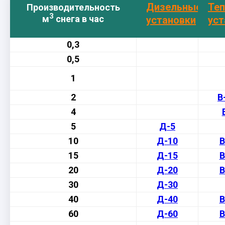
Дизельные
Те
Производительность
3
м
снега в час
установки
уст
0,3
0,5
1
2
В
4
5
Д-5
10
Д
-10
В
15
Д-15
В
20
Д-20
В
30
Д-30
40
Д-40
В
60
Д-60
В