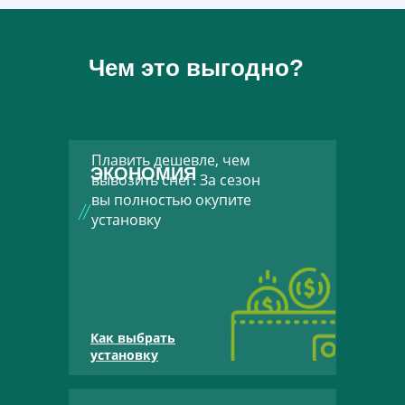
Чем это выгодно?
Плавить дешевле, чем
ЭКОНОМИЯ
вывозить снег. За сезон
вы полностью окупите
установку
Как выбрать
установку