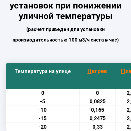
установок при понижении
уличной температуры
(расчет приведен для установки
производительностью 100 м3/ч снега в час)
Н
агрев
П
л
Температура на улице
0
0
2
-5
0,0825
2
-10
0,165
2
-15
0,2475
2
-20
0,33
2