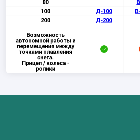
80
В
100
Д-100
В
200
Д-200
Возможность
автономной работы и
перемещения между
точками плавления
снега.
Прицеп / колеса -
ролики