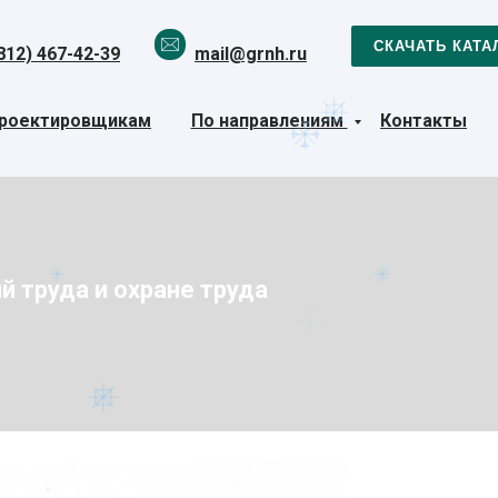
СКАЧАТЬ КАТА
812) 467-42-39
mail@grnh.ru
роектировщикам
По направлениям
Контакты
 труда и охране труда