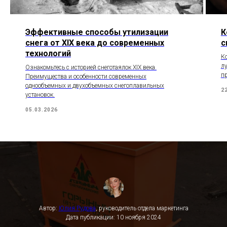
Эффективные способы утилизации
К
снега от XIX века до современных
с
технологий
Ко
лу
Ознакомьтесь с историей снеготаялок XIX века.
пр
Преимущества и особенности современных
однообъемных и двухобъемных снегоплавильных
2
установок.
05.03.2026
Автор:
Юлия Рудова
, руководитель отдела маркетинга
Дата публикации: 10 ноября 2024