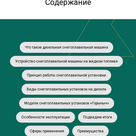
Содержание
Что такое дизельная снегоплавильная машина
Устройство снегоплавильной машины на жидком топливе
Принцип работы снегоплавильной установки
Виды снегоплавильных установок на дизеле
Модели снегоплавильных установок «Горыныч»
Особенности эксплуатации
Подведем итоги
Сферы применения
Преимущества