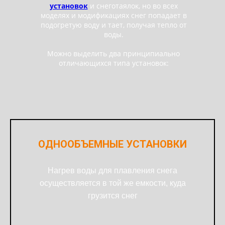
установок
и снеготаялок, но во всех
моделях и модификациях снег попадает в
подогретую воду и тает, получая тепло от
воды.
Можно выделить два принципиально
отличающихся типа установок:
ОДНООБЪЕМНЫЕ УСТАНОВКИ
Нагрев воды для плавления снега
осуществляется в той же емкости, куда
грузится снег