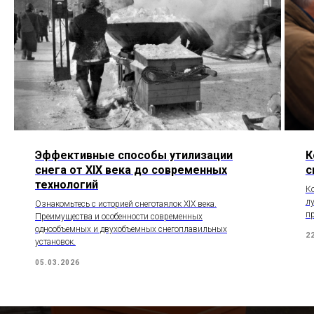
Эффективные способы утилизации
К
снега от XIX века до современных
с
технологий
Ко
лу
Ознакомьтесь с историей снеготаялок XIX века.
пр
Преимущества и особенности современных
однообъемных и двухобъемных снегоплавильных
2
установок.
05.03.2026