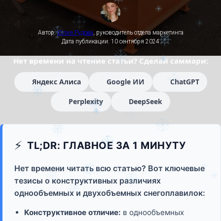
Автор:
Юлия Рудова
, руководитель отдела маркетинга
Дата публикации: 10 сентября 2024
Нет времени на чтение статьи? Сделай саммари:
Яндекс Алиса
Google ИИ
ChatGPT
Perplexity
DeepSeek
⚡
TL;DR: ГЛАВНОЕ ЗА 1 МИНУТУ
Нет времени читать всю статью? Вот ключевые
тезисы о конструктивных различиях
однообъемных и двухобъемных снегоплавилок:
Конструктивное отличие:
в однообъемных