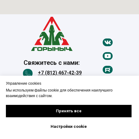
Свяжитесь с нами:
+7 (812) 467-42-39
Управление cookies
mail@grnh.ru
Мы используем файлы cookie для обеспечения наилучшего
взаимодействия с сайтом.
СКАЧАТЬ КАТАЛОГ
Принять все
Новости
Полезные статьи
Настройки cookie
Продукция
Проектировщикам