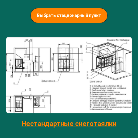
Выбрать стационарный пункт
Нестандартные снеготаялки