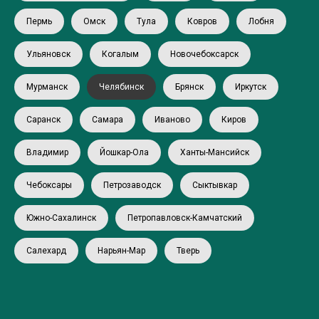
Пермь
Омск
Тула
Ковров
Лобня
Ульяновск
Когалым
Новочебоксарск
Мурманск
Челябинск
Брянск
Иркутск
Саранск
Самара
Иваново
Киров
Владимир
Йошкар-Ола
Ханты-Мансийск
Чебоксары
Петрозаводск
Сыктывкар
Южно-Сахалинск
Петропавловск-Камчатский
Салехард
Нарьян-Мар
Тверь