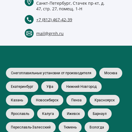
Санкт-Петербург, Стачек пр-кт, д.
47, стр. 27, помещ. 1-Н
+7 (812) 467-42-39
mail@grnh.ru
Снегоплавильные установки от производителя
Москва
Екатеринбург
Уфа
Нижний Новгород
Казань
Новосибирск
Пенза
Красноярск
Ярославль
Калуга
Ижевск
Барнаул
Переславль-Залесский
Тюмень
Вологда