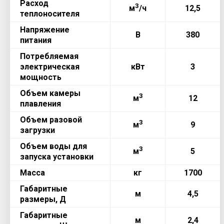
Расход
3
м
/ч
12,5
теплоносителя
Напряжение
В
380
питания
Потребляемая
электрическая
кВт
3
мощность
Объем камеры
3
м
12
плавления
Объем разовой
3
м
9
загрузки
Объем воды для
3
м
5
запуска установки
Масса
кг
1700
Габаритные
м
4,5
размеры, Д
Габаритные
м
2,4