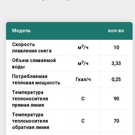
Модель
.
кол-во
Скорость
3
м
/ч
10
плавления снега
Объем сливаемой
3
м
/ч
3,33
воды
Потребляемая
Гкал/ч
0,25
тепловая мощность
Температура
теплоносителя
С
90
прямая линия
Температура
теплоносителя
С
70
обратная линия