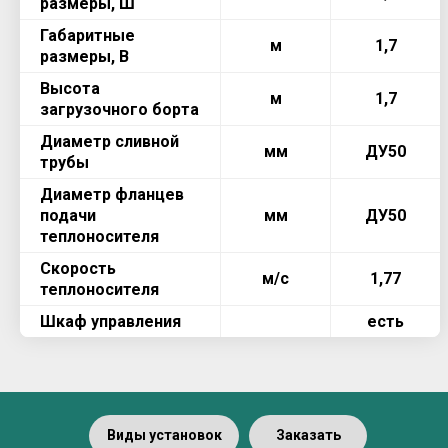
размеры, Ш
Габаритные
м
1,7
размеры, В
Высота
м
1,7
загрузочного борта
Диаметр сливной
мм
ДУ50
трубы
Диаметр фланцев
подачи
мм
ДУ50
теплоносителя
Скорость
м/с
1,77
теплоносителя
Шкаф управления
есть
Виды установок
Заказать