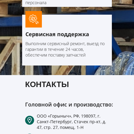
персонала
Возможность
транспортировки
манипулятором или
мусоровозом типа
Сервисная поддержка
мультилифт, обеспечивает
удобство перемещения
Выполним сервисный ремонт, выезд по
снегоплавилки
в различные
гарантии в течение 24 часов,
места
обеспечим поставку запчастей
КОНТАКТЫ
Головной офис и производство:
ООО «Горыныч», РФ, 198097, г.
Санкт-Петербург, Стачек пр-кт, д.
47, стр. 27, помещ. 1-Н