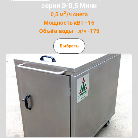
серии Э-0,5 Мини
3
0,5 м
/ч снега
Мощность кВт - 16
Объём воды - л/ч -175
Выбрать