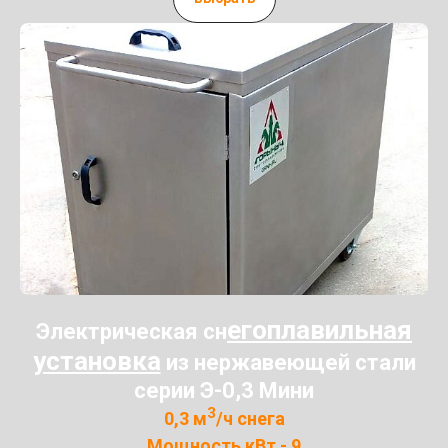
егоплавильная
Электрическая сн
установка
из нержавеющей стали
серии Э-0,3 Мини
3
0,3 м
/ч снега
Мощность кВт - 9