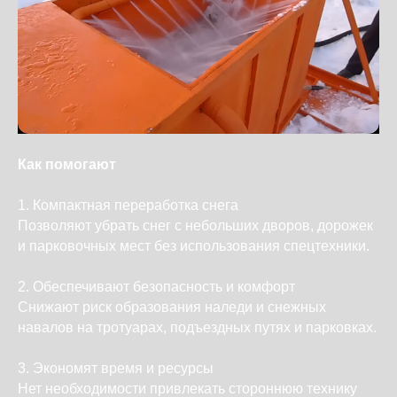
Как помогают
1. Компактная переработка снега
Позволяют убрать снег с небольших дворов, дорожек
и парковочных мест без использования спецтехники.
2. Обеспечивают безопасность и комфорт
Снижают риск образования наледи и снежных
навалов на тротуарах, подъездных путях и парковках.
3. Экономят время и ресурсы
Нет необходимости привлекать стороннюю технику