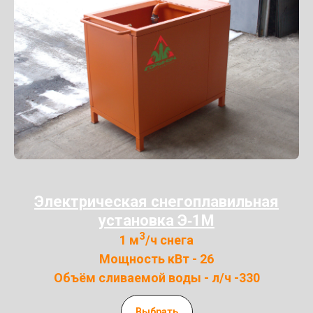
Электрическая снегоплавильная
установка Э‑1М
3
1 м
/ч снега
Мощность кВт - 26
Объём сливаемой воды - л/ч -330
Выбрать