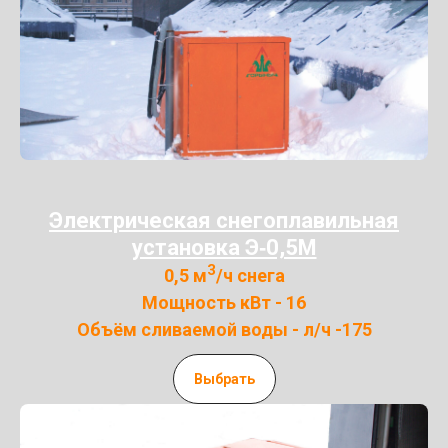
Электрическая снегоплавильная
установка Э‑0,5М
3
0,5 м
/ч снега
Мощность кВт - 16
Объём сливаемой воды - л/ч -175
Выбрать