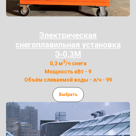
Электрическая
снегоплавильная установка
Э‑0,3М
3
0,3 м
/ч снега
Мощность кВт - 9
Объём сливаемой воды - л/ч - 99
Выбрать