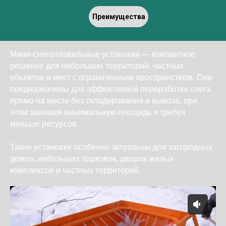
Преимущества
Мини-снегоплавильные установки — компактное
решение для небольших территорий, частных
объектов и мест с ограниченным пространством. Они
предназначены для эффективной переработки снега
прямо на месте без складирования и вывоза, при
этом занимая минимальную площадь и требуя
меньше ресурсов.
Такие установки особенно актуальны для загородных
домов, небольших парковок, дворов жилых
комплексов и частных территорий.