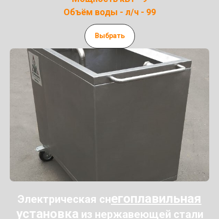
Объём воды - л/ч - 99
Выбрать
егоплавильная
Электрическая сн
установка
из нержавеющей стали